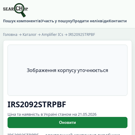
Пошук компонентів
Участь у пошуку
Продати неліквіди
Контакти
Головна
→
Каталог
→
Amplifier ICs
→ IRS2092STRPBF
Зображення корпусу уточнюється
IRS2092STRPBF
Ціна та наявність в Україні станом на 21.05.2026
Оновити