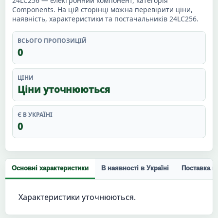
24LC256 — електронний компонент, категорія
Components. На цій сторінці можна перевірити ціни,
наявність, характеристики та постачальників 24LC256.
ВСЬОГО ПРОПОЗИЦІЙ
0
ЦІНИ
Ціни уточнюються
Є В УКРАЇНІ
0
Основні характеристики
В наявності в Україні
Поставка п
Характеристики уточнюються.