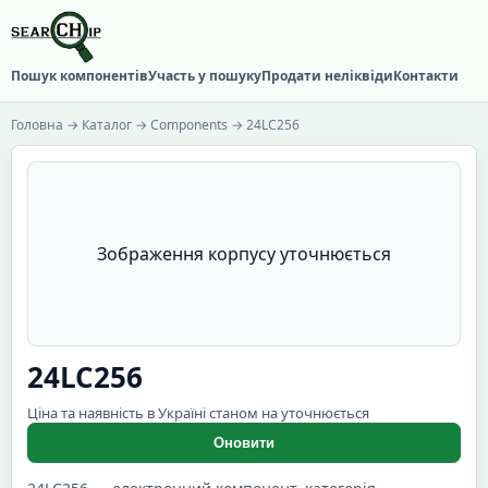
Пошук компонентів
Участь у пошуку
Продати неліквіди
Контакти
Головна
→
Каталог
→
Components
→ 24LC256
Зображення корпусу уточнюється
24LC256
Ціна та наявність в Україні станом на уточнюється
Оновити