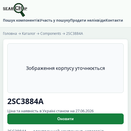
Пошук компонентів
Участь у пошуку
Продати неліквіди
Контакти
Головна
→
Каталог
→
Components
→ 2SC3884A
Зображення корпусу уточнюється
2SC3884A
Ціна та наявність в Україні станом на 27.06.2026
Оновити