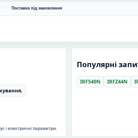
і
Поставка під замовлення
Популярні зап
IRF540N
IRFZ44N
I
кування.
пус і електричні параметри.