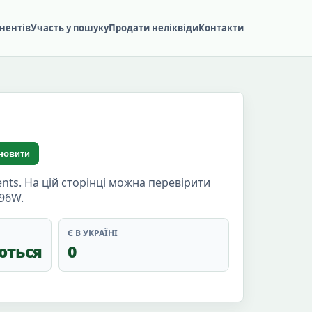
нентів
Участь у пошуку
Продати неліквіди
Контакти
новити
ts. На цій сторінці можна перевірити
296W.
Є В УКРАЇНІ
ються
0