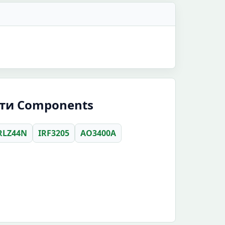
ити Components
RLZ44N
IRF3205
AO3400A