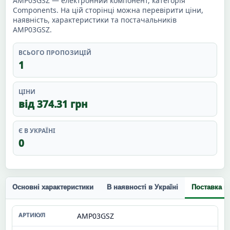
AMP03GSZ — електронний компонент, категорія
Components. На цій сторінці можна перевірити ціни,
наявність, характеристики та постачальників
AMP03GSZ.
ВСЬОГО ПРОПОЗИЦІЙ
1
ЦІНИ
від 374.31 грн
Є В УКРАЇНІ
0
Основні характеристики
В наявності в Україні
Поставка п
AMP03GSZ