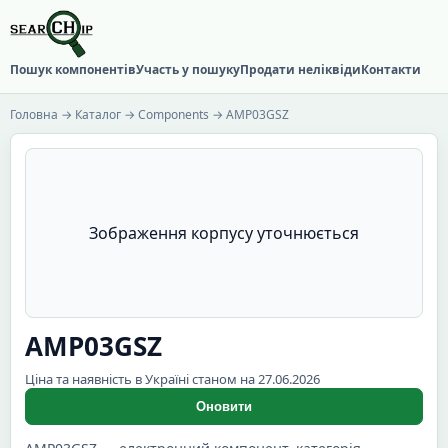
Пошук компонентів
Участь у пошуку
Продати неліквіди
Контакти
Головна
→
Каталог
→
Components
→ AMP03GSZ
Зображення корпусу уточнюється
AMP03GSZ
Ціна та наявність в Україні станом на 27.06.2026
Оновити