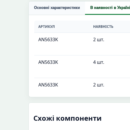
Основні характеристики
В наявності в Україн
АРТИКУЛ
НАЯВНІСТЬ
AN5633K
2 шт.
AN5633K
4 шт.
AN5633K
2 шт.
Схожі компоненти