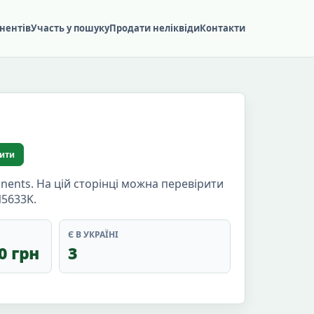
нентів
Участь у пошуку
Продати неліквіди
Контакти
ити
ents. На цій сторінці можна перевірити
N5633K.
Є В УКРАЇНІ
0 грн
3