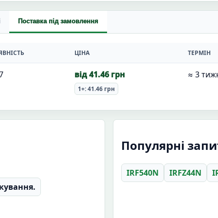
і
Поставка під замовлення
ЯВНІСТЬ
ЦІНА
ТЕРМІН
7
від 41.46 грн
≈ 3 тиж
1+: 41.46 грн
Популярні зап
IRF540N
IRFZ44N
I
кування.