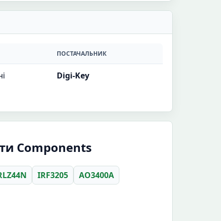
ПОСТАЧАЛЬНИК
ні
Digi-Key
ити Components
RLZ44N
IRF3205
AO3400A