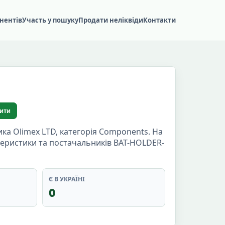
нентів
Участь у пошуку
Продати неліквіди
Контакти
ити
а Olimex LTD, категорія Components. На
ктеристики та постачальників BAT-HOLDER-
Є В УКРАЇНІ
0