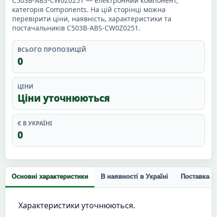
C503B-ABS-CW0Z0251 — електронний компонент,
категорія Components. На цій сторінці можна
перевірити ціни, наявність, характеристики та
постачальників C503B-ABS-CW0Z0251.
ВСЬОГО ПРОПОЗИЦІЙ
0
ЦІНИ
Ціни уточнюються
Є В УКРАЇНІ
0
Основні характеристики
В наявності в Україні
Поставка п
Характеристики уточнюються.