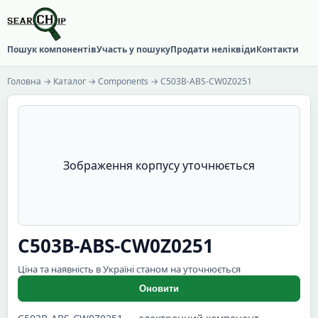
Пошук компонентів
Участь у пошуку
Продати неліквіди
Контакти
Головна
→
Каталог
→
Components
→ C503B-ABS-CW0Z0251
Зображення корпусу уточнюється
C503B-ABS-CW0Z0251
Ціна та наявність в Україні станом на уточнюється
Оновити