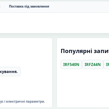
і
Поставка під замовлення
Популярні зап
IRF540N
IRFZ44N
I
кування.
пус і електричні параметри.