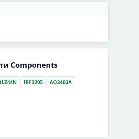
ити Components
RLZ44N
IRF3205
AO3400A