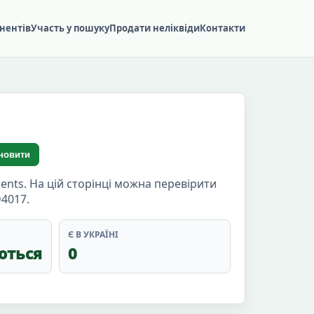
нентів
Участь у пошуку
Продати неліквіди
Контакти
новити
nts. На цій сторінці можна перевірити
D4017.
Є В УКРАЇНІ
ються
0