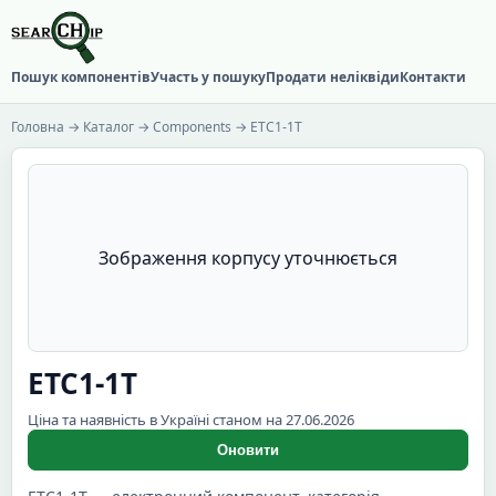
Пошук компонентів
Участь у пошуку
Продати неліквіди
Контакти
Головна
→
Каталог
→
Components
→ ETC1-1T
Зображення корпусу уточнюється
ETC1-1T
Ціна та наявність в Україні станом на 27.06.2026
Оновити