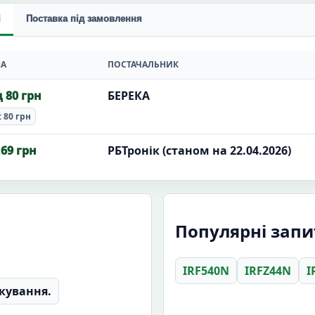
і
Поставка під замовлення
НА
ПОСТАЧАЛЬНИК
д 80 грн
БЕРЕКА
: 80 грн
.69 грн
РБТронік (станом на 22.04.2026)
Популярні зап
IRF540N
IRFZ44N
I
кування.