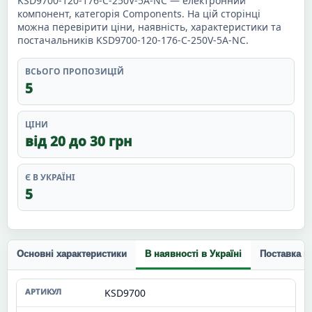
KSD9700-120-176-C-250V-5A-NC — електронний
компонент, категорія Components. На цій сторінці
можна перевірити ціни, наявність, характеристики та
постачальників KSD9700-120-176-C-250V-5A-NC.
ВСЬОГО ПРОПОЗИЦІЙ
5
ЦІНИ
від 20 до 30 грн
Є В УКРАЇНІ
5
Основні характеристики
В наявності в Україні
Поставка п
KSD9700