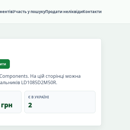
нентів
Участь у пошуку
Продати неліквіди
Контакти
ити
Components. На цій сторінці можна
ачальників LD1085D2M50R.
Є В УКРАЇНІ
 грн
2