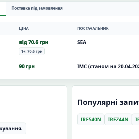
і
Поставка під замовлення
ЦІНА
ПОСТАЧАЛЬНИК
від 70.6 грн
SEA
1+: 70.6 грн
90 грн
ІМС (станом на 20.04.20
Популярні зап
IRF540N
IRFZ44N
I
кування.