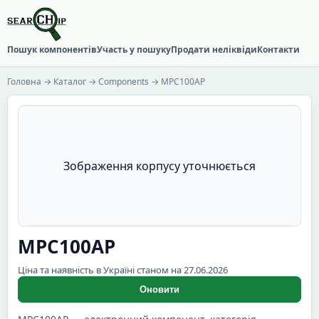
Пошук компонентів
Участь у пошуку
Продати неліквіди
Контакти
Головна
→
Каталог
→
Components
→ MPC100AP
Зображення корпусу уточнюється
MPC100AP
Ціна та наявність в Україні станом на 27.06.2026
Оновити