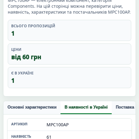
MPC100AP — електронний компонент, категорія
Components. На цій сторінці можна перевірити ціни,
наявність, характеристики та постачальників MPC100AP.
ВСЬОГО ПРОПОЗИЦІЙ
1
ЦІНИ
від 60 грн
Є В УКРАЇНІ
1
Основні характеристики
В наявності в Україні
Поставка п
MPC100AP
61