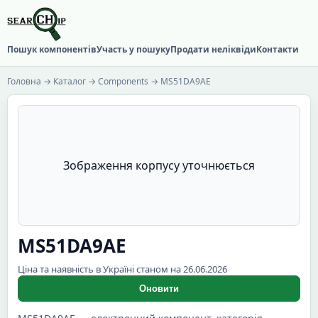
Пошук компонентів
Участь у пошуку
Продати неліквіди
Контакти
Головна
→
Каталог
→
Components
→ MS51DA9AE
Зображення корпусу уточнюється
MS51DA9AE
Ціна та наявність в Україні станом на 26.06.2026
Оновити