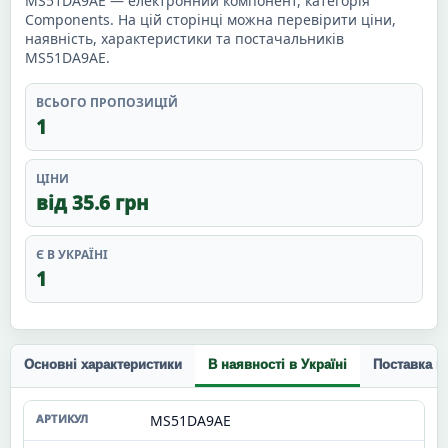
MS51DA9AE — електронний компонент, категорія
Components. На цій сторінці можна перевірити ціни,
наявність, характеристики та постачальників
MS51DA9AE.
ВСЬОГО ПРОПОЗИЦІЙ
1
ЦІНИ
від 35.6 грн
Є В УКРАЇНІ
1
Основні характеристики
В наявності в Україні
Поставка п
MS51DA9AE