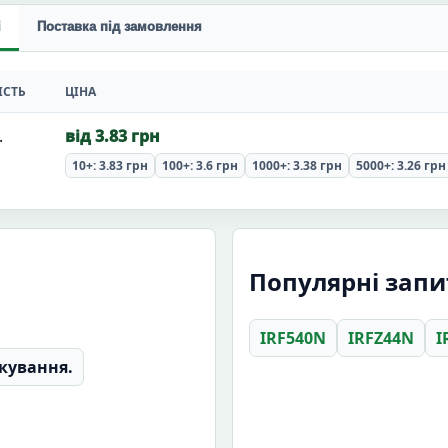
і
Поставка під замовлення
ІСТЬ
ЦІНА
.
від 3.83 грн
10+: 3.83 грн
100+: 3.6 грн
1000+: 3.38 грн
5000+: 3.26 грн
Популярні зап
IRF540N
IRFZ44N
I
кування.