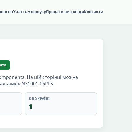
нентів
Участь у пошуку
Продати неліквіди
Контакти
ити
omponents. На цій сторінці можна
чальників NX1001-06PFS.
Є В УКРАЇНІ
1