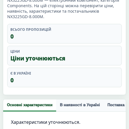
NX3225GD-8.000M — електронний компонент, категорія
Components. На цій сторінці можна перевірити ціни,
наявність, характеристики та постачальників
NX3225GD-8.000M.
ВСЬОГО ПРОПОЗИЦІЙ
0
ЦІНИ
Ціни уточнюються
Є В УКРАЇНІ
0
Основні характеристики
В наявності в Україні
Поставка п
Характеристики уточнюються.