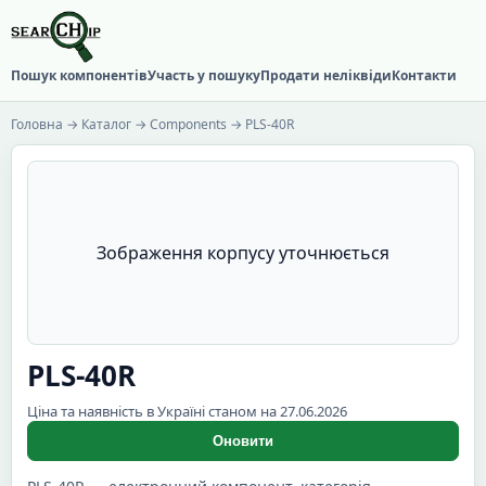
Пошук компонентів
Участь у пошуку
Продати неліквіди
Контакти
Головна
→
Каталог
→
Components
→ PLS-40R
Зображення корпусу уточнюється
PLS-40R
Ціна та наявність в Україні станом на 27.06.2026
Оновити