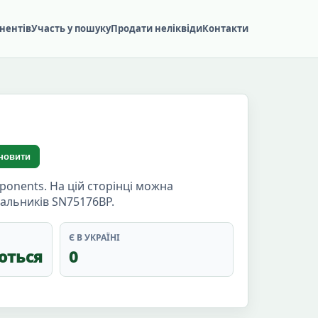
нентів
Участь у пошуку
Продати неліквіди
Контакти
новити
onents. На цій сторінці можна
чальників SN75176BP.
Є В УКРАЇНІ
ються
0