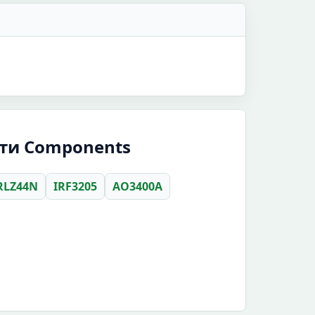
ити Components
RLZ44N
IRF3205
AO3400A