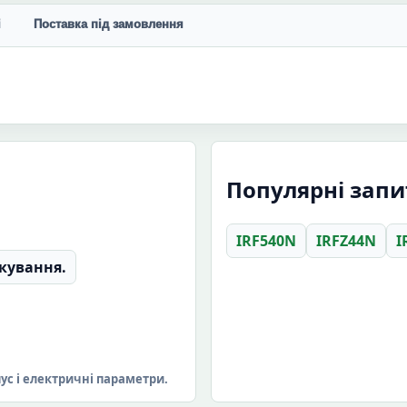
і
Поставка під замовлення
Популярні зап
IRF540N
IRFZ44N
I
кування.
пус і електричні параметри.