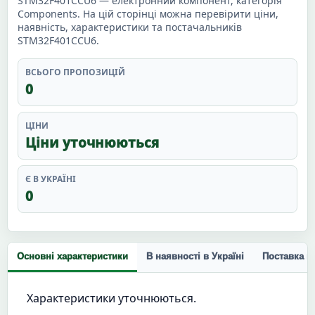
STM32F401CCU6 — електронний компонент, категорія
Components. На цій сторінці можна перевірити ціни,
наявність, характеристики та постачальників
STM32F401CCU6.
ВСЬОГО ПРОПОЗИЦІЙ
0
ЦІНИ
Ціни уточнюються
Є В УКРАЇНІ
0
Основні характеристики
В наявності в Україні
Поставка п
Характеристики уточнюються.