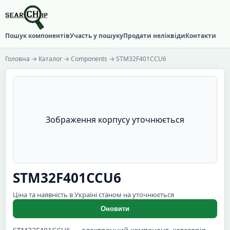
Пошук компонентів
Участь у пошуку
Продати неліквіди
Контакти
Головна
→
Каталог
→
Components
→ STM32F401CCU6
Зображення корпусу уточнюється
STM32F401CCU6
Ціна та наявність в Україні станом на уточнюється
Оновити