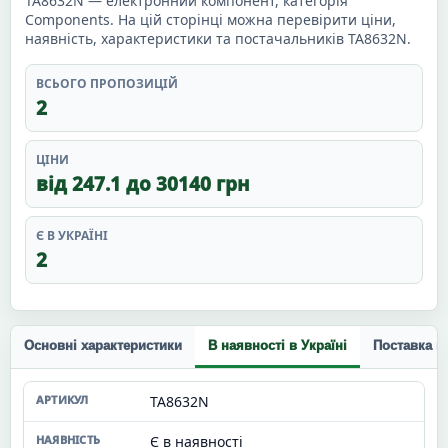
TA8632N — електронний компонент, категорія
Components. На цій сторінці можна перевірити ціни,
наявність, характеристики та постачальників TA8632N.
ВСЬОГО ПРОПОЗИЦІЙ
2
ЦІНИ
від 247.1 до 30140 грн
Є В УКРАЇНІ
2
Основні характеристики
В наявності в Україні
Поставка п
TA8632N
Є в наявності