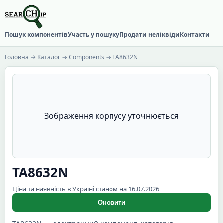
Пошук компонентів
Участь у пошуку
Продати неліквіди
Контакти
Головна
→
Каталог
→
Components
→ TA8632N
Зображення корпусу уточнюється
TA8632N
Ціна та наявність в Україні станом на 16.07.2026
Оновити