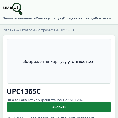
Пошук компонентів
Участь у пошуку
Продати неліквіди
Контакти
Головна
→
Каталог
→
Components
→ UPC1365C
Зображення корпусу уточнюється
UPC1365C
Ціна та наявність в Україні станом на 16.07.2026
Оновити