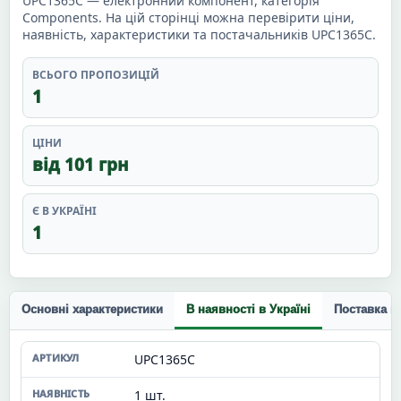
UPC1365C — електронний компонент, категорія
Components. На цій сторінці можна перевірити ціни,
наявність, характеристики та постачальників UPC1365C.
ВСЬОГО ПРОПОЗИЦІЙ
1
ЦІНИ
від 101 грн
Є В УКРАЇНІ
1
Основні характеристики
В наявності в Україні
Поставка п
UPC1365C
1 шт.