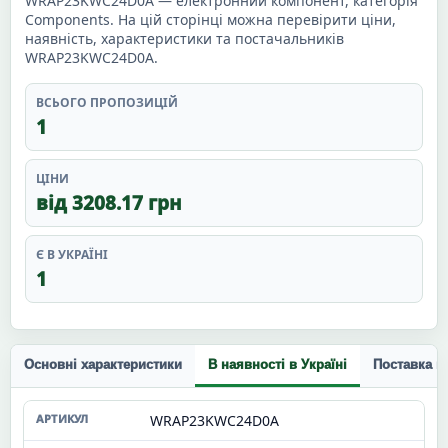
WRAP23KWC24D0A — електронний компонент, категорія
Components. На цій сторінці можна перевірити ціни,
наявність, характеристики та постачальників
WRAP23KWC24D0A.
ВСЬОГО ПРОПОЗИЦІЙ
1
ЦІНИ
від 3208.17 грн
Є В УКРАЇНІ
1
Основні характеристики
В наявності в Україні
Поставка п
WRAP23KWC24D0A