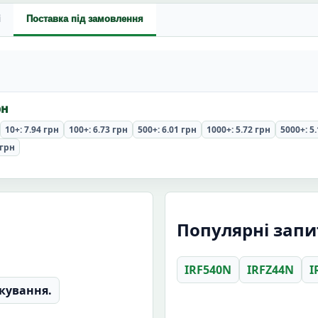
і
Поставка під замовлення
рн
10+: 7.94 грн
100+: 6.73 грн
500+: 6.01 грн
1000+: 5.72 грн
5000+: 5
 грн
Популярні запи
IRF540N
IRFZ44N
I
кування.