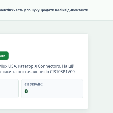
нентів
Участь у пошуку
Продати неліквіди
Контакти
ити
ux USA, категорія Connectors. На цій
истики та постачальників CI3103P1V00.
Є В УКРАЇНІ
0