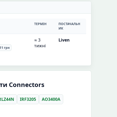
ТЕРМІН
ПОСТАЧАЛЬН
ИК
≈ 3
Liven
тижні
.11 грн
ти Connectors
RLZ44N
IRF3205
AO3400A