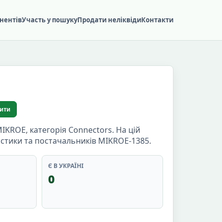
нентів
Участь у пошуку
Продати неліквіди
Контакти
ити
ROE, категорія Connectors. На цій
истики та постачальників MIKROE-1385.
Є В УКРАЇНІ
0