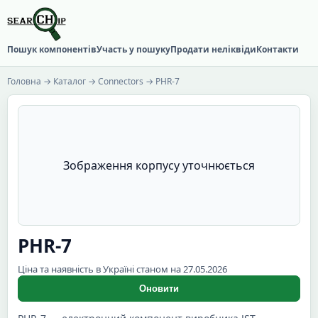
Пошук компонентів
Участь у пошуку
Продати неліквіди
Контакти
Головна
→
Каталог
→
Connectors
→ PHR-7
Зображення корпусу уточнюється
PHR-7
Ціна та наявність в Україні станом на 27.05.2026
Оновити