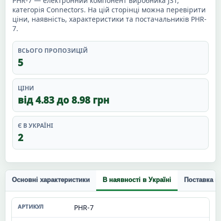
PHR-7 — електронний компонент виробника JST,
категорія Connectors. На цій сторінці можна перевірити
ціни, наявність, характеристики та постачальників PHR-
7.
ВСЬОГО ПРОПОЗИЦІЙ
5
ЦІНИ
від 4.83 до 8.98 грн
Є В УКРАЇНІ
2
Основні характеристики
В наявності в Україні
Поставка п
PHR-7