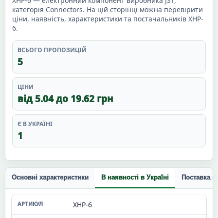
XHP-6 — електронний компонент виробника JST,
категорія Connectors. На цій сторінці можна перевірити
ціни, наявність, характеристики та постачальників XHP-
6.
ВСЬОГО ПРОПОЗИЦІЙ
5
ЦІНИ
від 5.04 до 19.62 грн
Є В УКРАЇНІ
1
Основні характеристики
В наявності в Україні
Поставка п
XHP-6