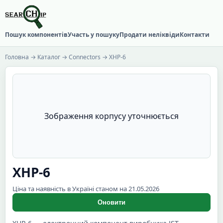
Пошук компонентів
Участь у пошуку
Продати неліквіди
Контакти
Головна
→
Каталог
→
Connectors
→ XHP-6
Зображення корпусу уточнюється
XHP-6
Ціна та наявність в Україні станом на 21.05.2026
Оновити