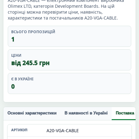
A20-VGA-CABLE — електронний компонент виробника
Olimex LTD, категорія Development Boards. На цій
сторінці можна перевірити ціни, наявність,
характеристики та постачальників A20-VGA-CABLE.
ВСЬОГО ПРОПОЗИЦІЙ
1
ЦІНИ
від 245.5 грн
Є В УКРАЇНІ
0
Основні характеристики
В наявності в Україні
Поставка п
A20-VGA-CABLE