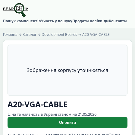
Пошук компонентів
Участь у пошуку
Продати неліквіди
Контакти
Головна
→
Каталог
→
Development Boards
→ A20-VGA-CABLE
Зображення корпусу уточнюється
A20-VGA-CABLE
Ціна та наявність в Україні станом на 21.05.2026
Оновити