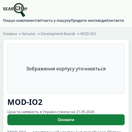
Пошук компонентів
Участь у пошуку
Продати неліквіди
Контакти
Головна
→
Каталог
→
Development Boards
→ MOD-IO2
Зображення корпусу уточнюється
MOD-IO2
Ціна та наявність в Україні станом на 21.05.2026
Оновити