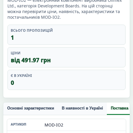
MOD-IO2 — електронний компонент виробника Olimex
Ltd., категорія Development Boards. На цій сторінці
можна перевірити ціни, наявність, характеристики та
постачальників MOD-IO2.
ВСЬОГО ПРОПОЗИЦІЙ
1
ЦІНИ
від 491.97 грн
Є В УКРАЇНІ
0
Основні характеристики
В наявності в Україні
Поставка п
MOD-IO2