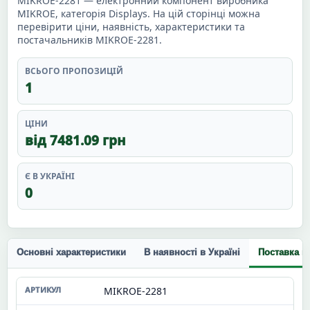
MIKROE-2281 — електронний компонент виробника
MIKROE, категорія Displays. На цій сторінці можна
перевірити ціни, наявність, характеристики та
постачальників MIKROE-2281.
ВСЬОГО ПРОПОЗИЦІЙ
1
ЦІНИ
від 7481.09 грн
Є В УКРАЇНІ
0
Основні характеристики
В наявності в Україні
Поставка п
MIKROE-2281