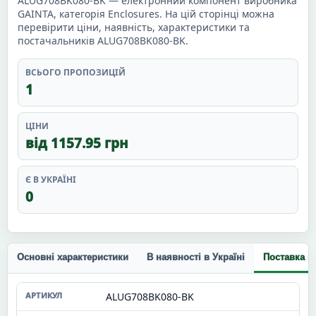
ALUG708BK080-BK — електронний компонент виробника
GAINTA, категорія Enclosures. На цій сторінці можна
перевірити ціни, наявність, характеристики та
постачальників ALUG708BK080-BK.
ВСЬОГО ПРОПОЗИЦІЙ
1
ЦІНИ
від 1157.95 грн
Є В УКРАЇНІ
0
Основні характеристики
В наявності в Україні
Поставка п
ALUG708BK080-BK