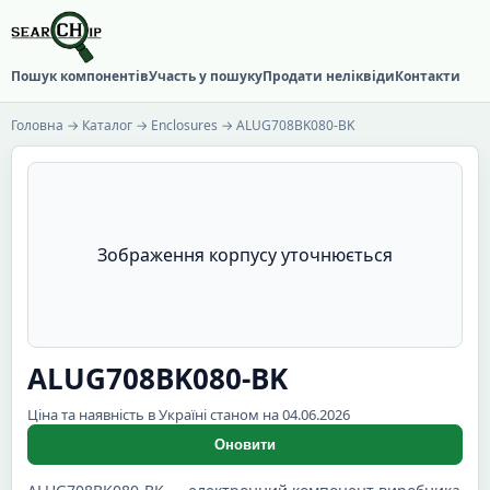
Пошук компонентів
Участь у пошуку
Продати неліквіди
Контакти
Головна
→
Каталог
→
Enclosures
→ ALUG708BK080-BK
Зображення корпусу уточнюється
ALUG708BK080-BK
Ціна та наявність в Україні станом на 04.06.2026
Оновити