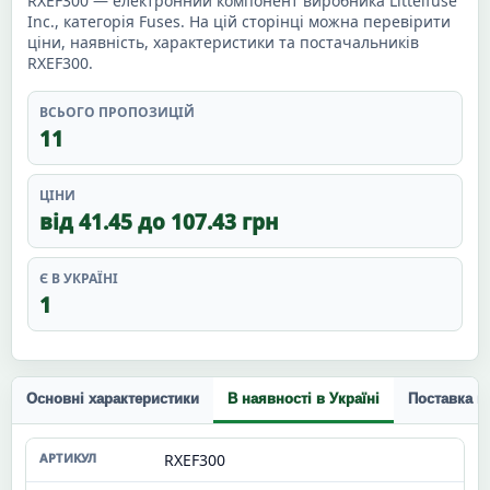
RXEF300 — електронний компонент виробника Littelfuse
Inc., категорія Fuses. На цій сторінці можна перевірити
ціни, наявність, характеристики та постачальників
RXEF300.
ВСЬОГО ПРОПОЗИЦІЙ
11
ЦІНИ
від 41.45 до 107.43 грн
Є В УКРАЇНІ
1
Основні характеристики
В наявності в Україні
Поставка п
RXEF300