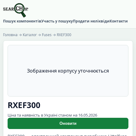
Пошук компонентів
Участь у пошуку
Продати неліквіди
Контакти
Головна
→
Каталог
→
Fuses
→ RXEF300
Зображення корпусу уточнюється
RXEF300
Ціна та наявність в Україні станом на 16.05.2026
Оновити