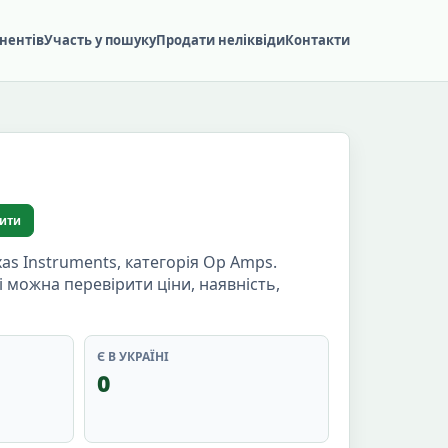
нентів
Участь у пошуку
Продати неліквіди
Контакти
ити
 Instruments, категорія Op Amps.
ці можна перевірити ціни, наявність,
Є В УКРАЇНІ
0