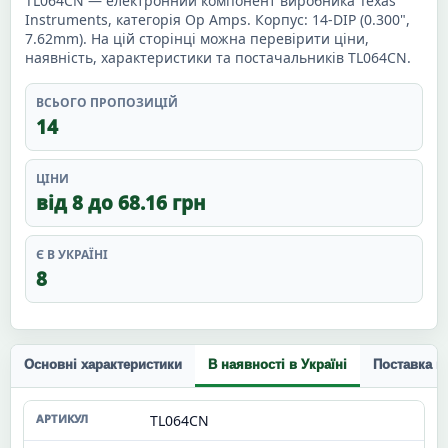
TL064CN — електронний компонент виробника Texas
Instruments, категорія Op Amps. Корпус: 14-DIP (0.300",
7.62mm). На цій сторінці можна перевірити ціни,
наявність, характеристики та постачальників TL064CN.
ВСЬОГО ПРОПОЗИЦІЙ
14
ЦІНИ
від 8 до 68.16 грн
Є В УКРАЇНІ
8
Основні характеристики
В наявності в Україні
Поставка п
TL064CN