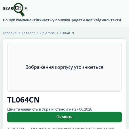
Пошук компонентів
Участь у пошуку
Продати неліквіди
Контакти
Головна
→
Каталог
→
Op Amps
→ TL064CN
Зображення корпусу уточнюється
TL064CN
Ціна та наявність в Україні станом на 27.06.2026
Оновити