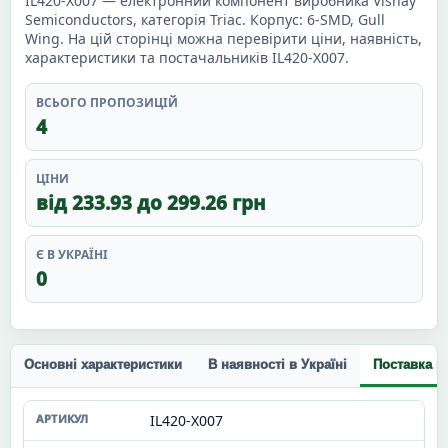
IL420-X007 — електронний компонент виробника Vishay
Semiconductors, категорія Triac. Корпус: 6-SMD, Gull
Wing. На цій сторінці можна перевірити ціни, наявність,
характеристики та постачальників IL420-X007.
ВСЬОГО ПРОПОЗИЦІЙ
4
ЦІНИ
від 233.93 до 299.26 грн
Є В УКРАЇНІ
0
Основні характеристики
В наявності в Україні
Поставка п
IL420-X007