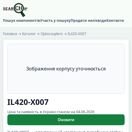
Пошук компонентів
Участь у пошуку
Продати неліквіди
Контакти
Головна
→
Каталог
→
Optocouplers
→ IL420-X007
Зображення корпусу уточнюється
IL420-X007
Ціна та наявність в Україні станом на 04.06.2026
Оновити