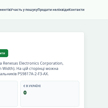
нентів
Участь у пошуку
Продати неліквіди
Контакти
ити
Renesas Electronics Corporation,
m Width). На цій сторінці можна
альників PS9817A-2-F3-AX.
Є В УКРАЇНІ
0