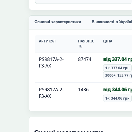
Основні характеристики
В наявності в Україн
АРТИКУЛ
НАЯВНІС
ЦІНА
ТЬ
PS9817A-2-
87474
від 337.04 г
F3-AX
1+: 337.04 грн
3000+: 153.77 
PS9817A-2-
1436
від 344.06 г
F3-AX
1+: 344.06 грн