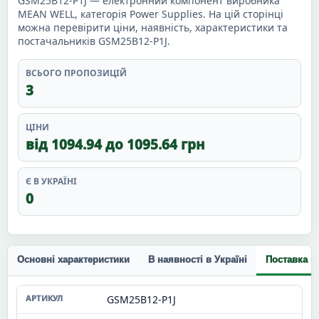
GSM25B12-P1J — електронний компонент виробника
MEAN WELL, категорія Power Supplies. На цій сторінці
можна перевірити ціни, наявність, характеристики та
постачальників GSM25B12-P1J.
ВСЬОГО ПРОПОЗИЦІЙ
3
ЦІНИ
від 1094.94 до 1095.64 грн
Є В УКРАЇНІ
0
Основні характеристики
В наявності в Україні
Поставка п
GSM25B12-P1J