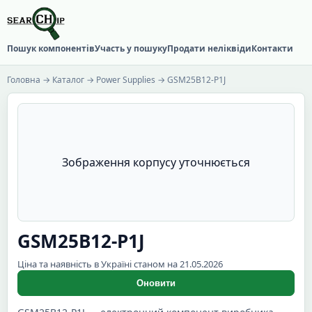
Пошук компонентів
Участь у пошуку
Продати неліквіди
Контакти
Головна
→
Каталог
→
Power Supplies
→ GSM25B12-P1J
Зображення корпусу уточнюється
GSM25B12-P1J
Ціна та наявність в Україні станом на 21.05.2026
Оновити