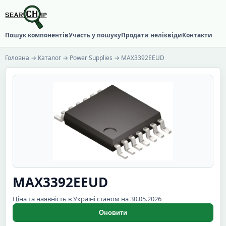
Пошук компонентів
Участь у пошуку
Продати неліквіди
Контакти
Головна
→
Каталог
→
Power Supplies
→ MAX3392EEUD
MAX3392EEUD
Ціна та наявність в Україні станом на 30.05.2026
Оновити