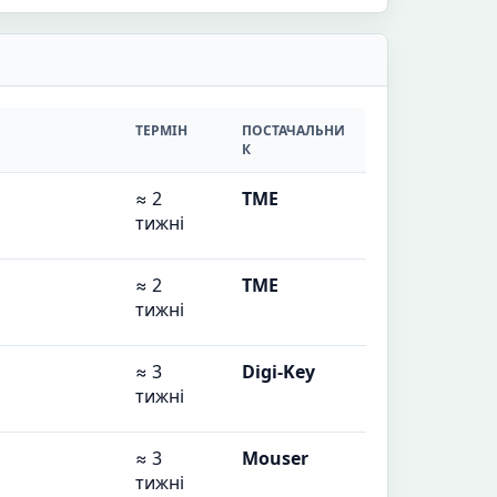
ТЕРМІН
ПОСТАЧАЛЬНИ
К
≈ 2
TME
тижні
≈ 2
TME
тижні
≈ 3
Digi-Key
тижні
≈ 3
Mouser
тижні