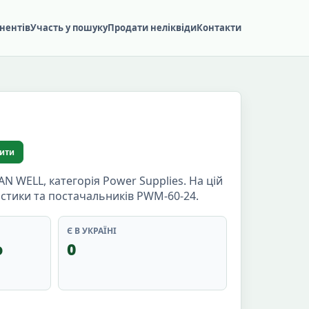
нентів
Участь у пошуку
Продати неліквіди
Контакти
ити
WELL, категорія Power Supplies. На цій
истики та постачальників PWM-60-24.
Є В УКРАЇНІ
о
0