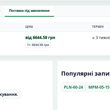
і
Поставка під замовлення
ЦІНА
ТЕРМІН
від 6644.58 грн
≈ 3 тижні
1+: 6644.58 грн
Популярні запи
PLN-60-24
MPM-05-15
кування.