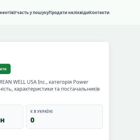
нентів
Участь у пошуку
Продати неліквіди
Контакти
ити
EAN WELL USA Inc., категорія Power
вність, характеристики та постачальників
Є В УКРАЇНІ
рн
0