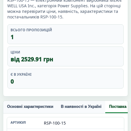
RSP-100-15 — електронний компонент виробника MEAN
WELL USA Inc., категорія Power Supplies. На цій сторінці
можна перевірити ціни, наявність, характеристики та
постачальників RSP-100-15.
ВСЬОГО ПРОПОЗИЦІЙ
1
ЦІНИ
від 2529.91 грн
Є В УКРАЇНІ
0
Основні характеристики
В наявності в Україні
Поставка п
RSP-100-15