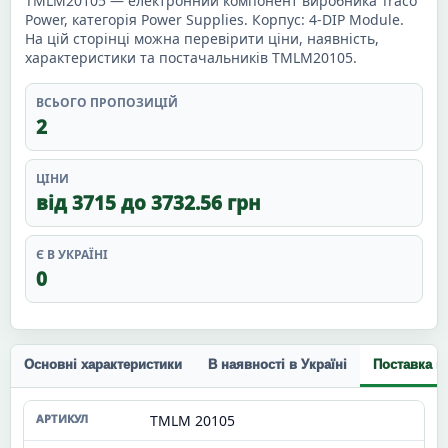
TMLM20105 — електронний компонент виробника Traco
Power, категорія Power Supplies. Корпус: 4-DIP Module.
На цій сторінці можна перевірити ціни, наявність,
характеристики та постачальників TMLM20105.
ВСЬОГО ПРОПОЗИЦІЙ
2
ЦІНИ
від 3715 до 3732.56 грн
Є В УКРАЇНІ
0
Основні характеристики
В наявності в Україні
Поставка п
TMLM 20105