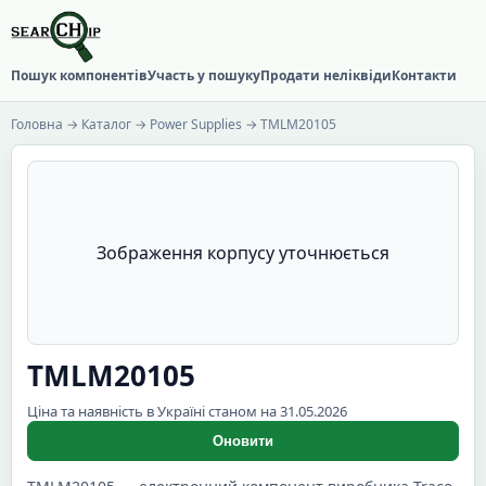
Пошук компонентів
Участь у пошуку
Продати неліквіди
Контакти
Головна
→
Каталог
→
Power Supplies
→ TMLM20105
Зображення корпусу уточнюється
TMLM20105
Ціна та наявність в Україні станом на 31.05.2026
Оновити