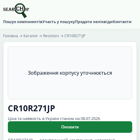
Пошук компонентів
Участь у пошуку
Продати неліквіди
Контакти
Головна
→
Каталог
→
Resistors
→ CR10R271JP
Зображення корпусу уточнюється
CR10R271JP
Ціна та наявність в Україні станом на 08.07.2026
Оновити