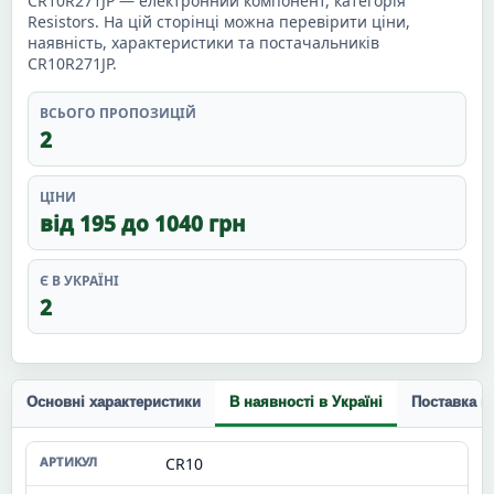
CR10R271JP — електронний компонент, категорія
Resistors. На цій сторінці можна перевірити ціни,
наявність, характеристики та постачальників
CR10R271JP.
ВСЬОГО ПРОПОЗИЦІЙ
2
ЦІНИ
від 195 до 1040 грн
Є В УКРАЇНІ
2
Основні характеристики
В наявності в Україні
Поставка п
CR10