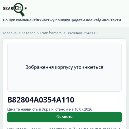
Пошук компонентів
Участь у пошуку
Продати неліквіди
Контакти
Головна
→
Каталог
→
Transformers
→ B82804A0354A110
Зображення корпусу уточнюється
B82804A0354A110
Ціна та наявність в Україні станом на 10.07.2026
Оновити