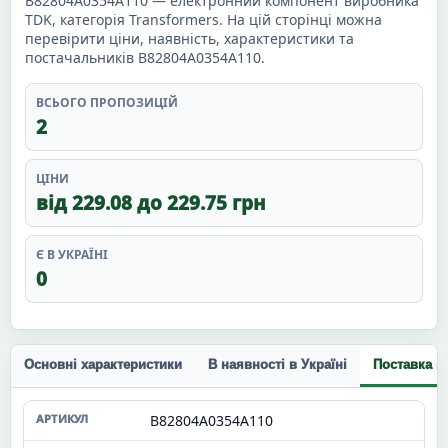
B82804A0354A110 — електронний компонент виробника
TDK, категорія Transformers. На цій сторінці можна
перевірити ціни, наявність, характеристики та
постачальників B82804A0354A110.
ВСЬОГО ПРОПОЗИЦІЙ
2
ЦІНИ
від 229.08 до 229.75 грн
Є В УКРАЇНІ
0
Основні характеристики
В наявності в Україні
Поставка п
B82804A0354A110