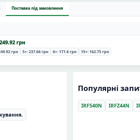
і
Поставка під замовлення
 249.92 грн
249.92 грн
5+: 237.66 грн
6+: 171.6 грн
15+: 162.75 грн
Популярні запи
IRF540N
IRFZ44N
I
кування.