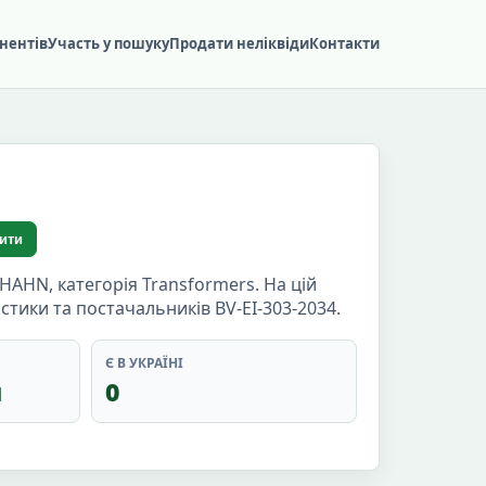
нентів
Участь у пошуку
Продати неліквіди
Контакти
ити
AHN, категорія Transformers. На цій
стики та постачальників BV-EI-303-2034.
Є В УКРАЇНІ
н
0