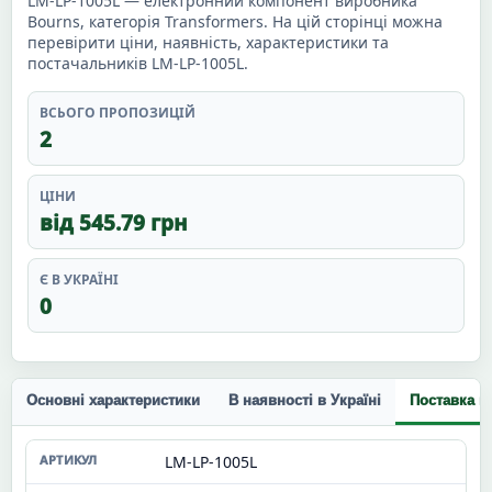
LM-LP-1005L — електронний компонент виробника
Bourns, категорія Transformers. На цій сторінці можна
перевірити ціни, наявність, характеристики та
постачальників LM-LP-1005L.
ВСЬОГО ПРОПОЗИЦІЙ
2
ЦІНИ
від 545.79 грн
Є В УКРАЇНІ
0
Основні характеристики
В наявності в Україні
Поставка п
LM-LP-1005L