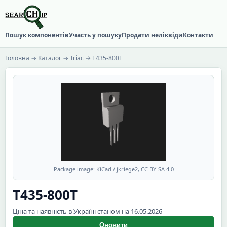
Пошук компонентів
Участь у пошуку
Продати неліквіди
Контакти
Головна
→
Каталог
→
Triac
→ T435-800T
Package image: KiCad / jkriege2, CC BY-SA 4.0
T435-800T
Ціна та наявність в Україні станом на 16.05.2026
Оновити