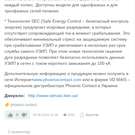
каждый полюс. Доступны модели для однофазных и для
трехфазных сетей питания.
* Технология SEC (Safe Energy Control – безопасный контроль
энергии) предлагает искровые разрядники, в которых
отсутствует сопровождающий ток в момент срабатывания. Это
обеспечивает минимальный стресс на защищаемую систему
при срабатывании УЗИП и увеличивает в несколько раз срок
службы самого УЗИП. При этом новая технология гашения
дуги разрядника позволяет безопасно использовать данные
УЗИП в сетях с током короткого замыкания до 100 кА.
Дополнительную информацию о продукции можно получить в
сети Интернет
www.phoenixcontact.com
или в фирме VD MAIS –
официальном дистрибьюторе Phoenix Contact в Украине.
Джерело:
http://www.vdmais.kiev.ua/
phoenix contact
0
06.06.2016
12:40
2491
Searchip
1 коментар