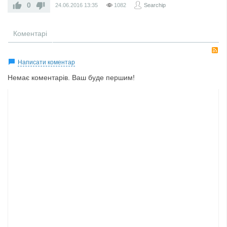
0
24.06.2016
13:35
1082
Searchip
Коментарі
R
Написати коментар
Немає коментарів. Ваш буде першим!