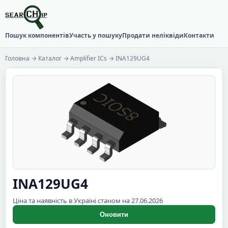
Пошук компонентів
Участь у пошуку
Продати неліквіди
Контакти
Головна
→
Каталог
→
Amplifier ICs
→ INA129UG4
INA129UG4
Ціна та наявність в Україні станом на 27.06.2026
Оновити